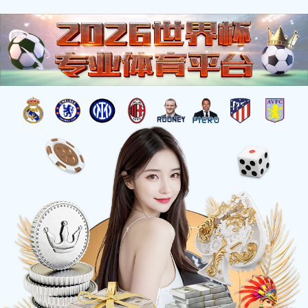
立即注册
xingkong(中国)官方网站
带
您畅享全球体育盛事
专业平台，数据精准，
高清直播
覆盖热门体育项
目。
聚焦足球、篮球、电竞等赛事，
每日内容实时更
新
。
极速访问
下载APP