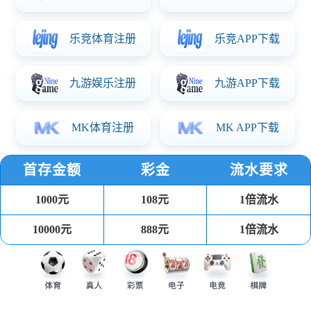
实至名归！布朗森全票当选东
决MVP：场均砍25.5分
2026-06-02 21:12
62 次阅读
首页
/
体育报道
北京时间5月23日，NBA东部决赛落下帷幕，纽约尼
克斯队以4-2的总比分击败波士顿凯尔特人队，成功晋
级总决赛。赛后，联盟官方宣布尼克斯核心后卫杰伦·
布朗森全票当选东部决赛最有价值球员（MVP），这
一荣誉毫无争议地肯定了他在系列赛中的统治级表
现。布朗森在六场比赛中场均贡献25.5分、6.8次助攻
和4.2个篮板，投篮命中率高达48.3%，成为球队晋级
的关键引擎。