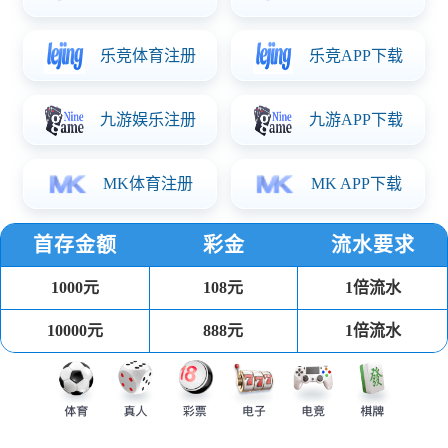
自由市场暗战：字母哥续约条
款曝光，2027年或成最大牌
自由球员
2026-06-03 03:00
80 次阅读
首页
/
体育报道
随着 NBA 2023-24 赛季结束，自由市场的暗流涌动再
次成为球迷与媒体关注的焦点。近日，密尔沃基雄鹿
队当家球星“字母哥”扬尼斯·阿德托昆博的续约合同细
节被媒体曝光，其中最引人注目的条款显示，他有权
在2027年选择跳出合同，成为完全自由球员。这一消
息瞬间点燃了联盟各队的神经，预示着未来几年内，
一场围绕这位超级巨星的自由市场暗战已经悄然拉开