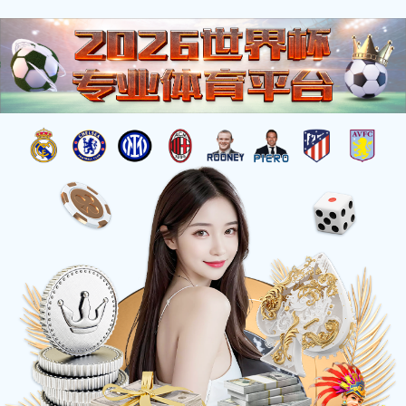
立即注册
xingkong(中国)官方网站
带
您畅享全球体育盛事
专业平台，数据精准，
高清直播
覆盖热门体育项
目。
聚焦足球、篮球、电竞等赛事，
每日内容实时更
新
。
极速访问
下载APP